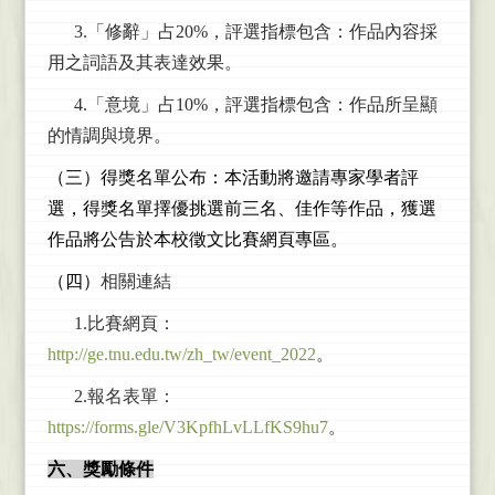
3.
「修辭」占20%，評選指標包含：作品內容採
用之詞語及其表達效果。
4.
「意境」占10%，評選指標包含：作品所呈顯
的情調與境界。
（三）得獎名單公布：本活動將邀請專家學者評
選，得獎名單擇優挑選前三名、佳
作等作品，獲選
作品將公告於本校徵文比賽網頁專區。
（四）
相關連結
1.比賽網頁：
http://ge.tnu.edu.tw/zh_tw/event_2022
。
2.報名表單：
https://forms.gle/V3KpfhLvLLfKS9hu7
。
六、獎勵條件