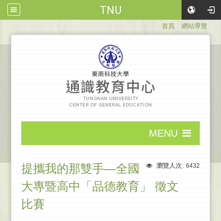
TNU
:::
首頁
網站導覽
:::
MENU
:::
提攜我的那雙手―全國
瀏覽人次:
6432
大專暨高中「品德教育」 徵文
比賽