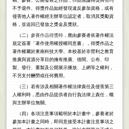
稿、參賽、公開發表之作品，作品無
論得獎與否均
不予退件。得獎作品如經發現違反參加資格，或有
侵害他人著
作權經主辦單位認定者，取消其獎勵資
格，並追回已發放之獎金及獎狀。
（二）
參賽作品得獎時，
應由參賽者依著作權法
規定簽署「著作使用權授權同意書」，
得獎作品之
著作權屬於東南科技大學。本校基於非營利之教育
推廣與資源分享
目的擁有推廣、借閱、公布、印
製、發行、重製及公開展示播放、上網等之權
利，
不另支付酬勞或任何費用。
（三）若有涉及相關著作權法律責任及侵害第三
人權利時，悉由作品提供者自行負
法律上責任，概
與主辦單位無關。
（四）各項注意事項載明於本計畫中，參賽者於
參加本計畫之同時，即同意接受本
計畫注意事項之