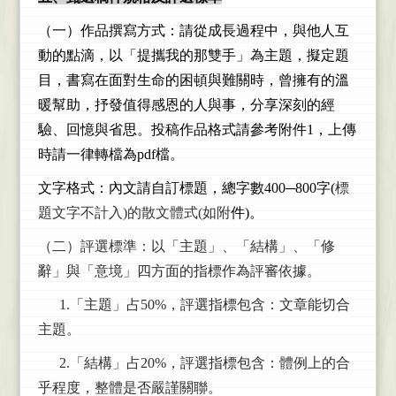
（一）作品撰寫方式：請從成長過程中，與他人互
動的點滴，以「提攜我的那雙手」為主題，
擬定題
目，書寫在面對生命的困頓與難關時，曾擁有的溫
暖幫助，抒發值得感恩的人
與事，分享深刻的經
驗、回憶與省思。投稿作品格式請參考附件1，上傳
時請一律轉
檔為pdf檔。
文字格式：內文請自訂標題，總字數400─800字(
標
題文字不計入)的散文體式(如附
件)。
（二）評選標準：
以「主題」、「結構」、「修
辭」與「意境」四方面的指標作
為評審依據。
1.
「主題」占50%，評選指標包含：文章能切合
主題。
2.
「結構」占20%，評選指標包含：體例上的合
乎程度，整體是否嚴謹關聯。