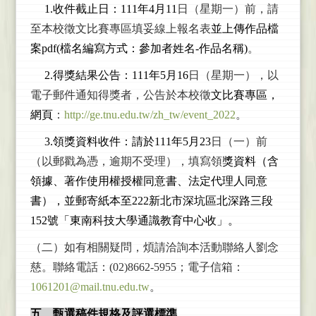
1.
收件截止日：111年4月11
日（星期一）前，請
至本校徵文比賽專區填妥線上報名表
並上傳作品檔
案pdf(檔名編寫方式：參加者姓名-作品名稱)
。
2.
得獎結果公告：111年5月16
日（星期一），以
電子郵件通知得獎者，公告於本校徵
文比賽專區，
網頁
：
http://ge.tnu.edu.tw/zh_tw/event_2022
。
3.
領獎資料收件：請於111年5月23
日（一）前
（以郵戳為憑，逾期不受理），填寫領
獎資料（含
領據、著作使用權授權同意書、法定代理人同意
書），並郵寄紙本至222
新北市深坑區北深路三段
152號「東南科技大學通識教育中心收」。
（二）如有相關疑問，煩請洽詢本活動聯絡人劉念
慈。聯絡電話：(02)8662-5955；電子信箱：
1061201@mail.tnu.edu.tw
。
五、甄選稿件規格及評選標準