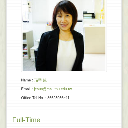
Name
:
瑞琴 孫
Email
:
jcsun@mail.tnu.edu.tw
Office Tel No.
: 86625956~11
Full-Time