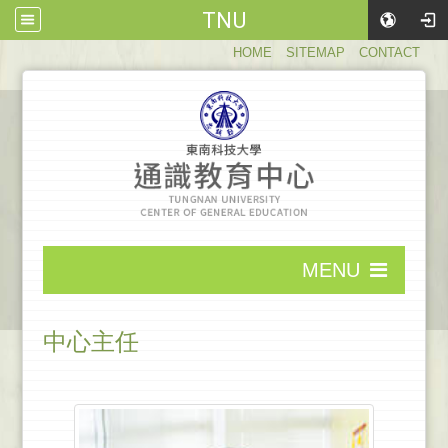
TNU
:::
HOME
SITEMAP
CONTACT
:::
MENU
:::
中心主任