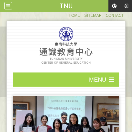
TNU
:::
HOME
SITEMAP
CONTACT
:::
MENU
:::