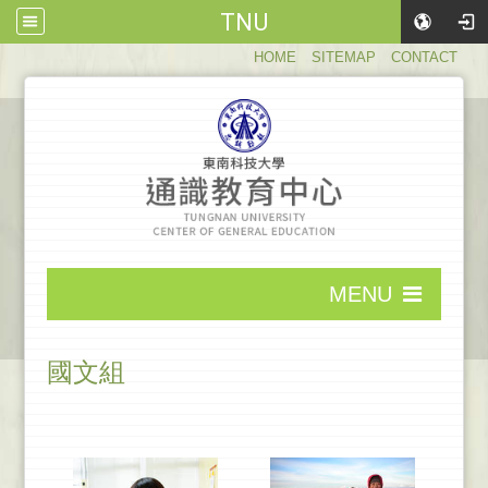
TNU
:::
HOME
SITEMAP
CONTACT
:::
MENU
:::
國文組