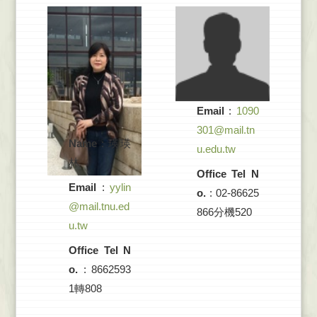
Email
:
1090
301@mail.tn
Name
:
瑛瑛
u.edu.tw
林
Office Tel N
Email
:
yylin
o.
: 02-86625
@mail.tnu.ed
866分機520
u.tw
Office Tel N
o.
: 8662593
1轉808