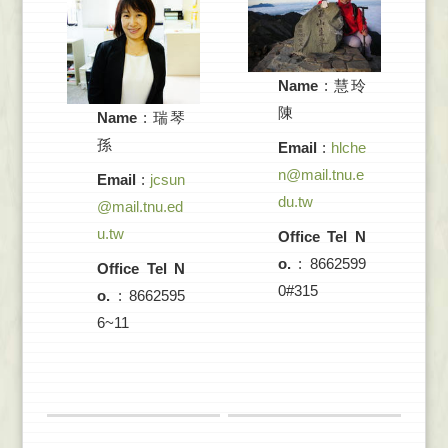
Name
:
慧玲
陳
Name
:
瑞琴
孫
Email
:
hlche
n@mail.tnu.e
Email
:
jcsun
du.tw
@mail.tnu.ed
u.tw
Office Tel N
o.
: 8662599
Office Tel N
0#315
o.
: 8662595
6~11