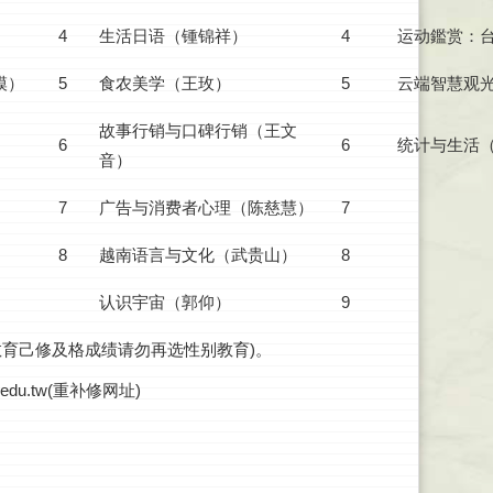
4
生活日语（锺锦祥）
4
运动鑑赏：
模）
5
食农美学（王玫）
5
云端智慧观
故事行销与口碑行销（王文
6
6
统计与生活
音）
）
7
广告与消费者心理（陈慈慧）
7
8
越南语言与文化（武贵山）
8
认识宇宙（郭仰）
9
教育己修及格成绩请勿再选性别教育)。
edu.tw(重补修网址)