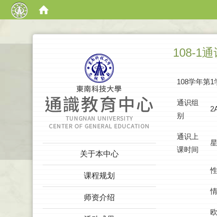
:::
108-1
108学年第
通识组
2
别
通识上
星
:::
课时间
关于本中心
课程规划
师资介绍