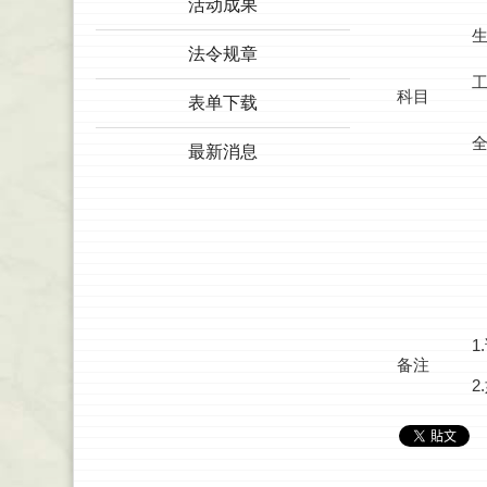
活动成果
法令规章
科目
表单下载
最新消息
1
备注
2