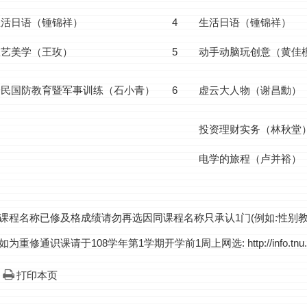
生活日语（锺锦祥）
4
生活日语（锺锦祥）
工艺美学（王玫）
5
动手动脑玩创意（黄佳
全民国防教育暨军事训练（石小青）
6
虚云大人物（谢昌勳）
投资理财实务（林秋堂
电学的旅程（卢并裕）
.课程名称已修及格成绩请勿再选因同课程名称只承认1门(例如:性别
.如为重修通识课请于108学年第1学期开学前1周上网选: http://info.tnu.
打印本页