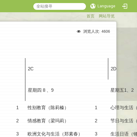
Language
:::
首页
网站导览
浏览人次:
4606
2C
2D
星期四 8 、9
星期五1、2
1
性别教育（陈莉榛）
1
心理与生活
2
情感教育（梁玛莉）
2
节日与生活
3
欧洲文化与生活（郑素春）
3
生活日语（