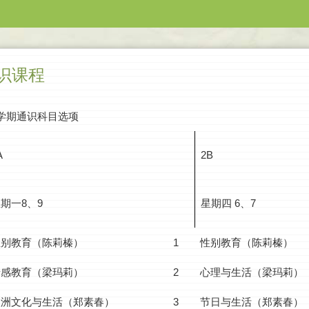
通识课程
1学期通识科目选项
A
2B
期一8、9
星期四 6、7
性别教育（陈莉榛）
1
性别教育（陈莉榛）
情感教育（梁玛莉）
2
心理与生活（梁玛莉）
欧洲文化与生活（郑素春）
3
节日与生活（郑素春）