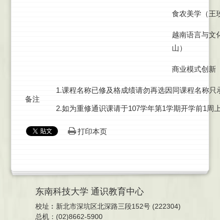
食农美学（王
越南语言与文
山）
商业模式创新
1.课程名称已修及格成绩请勿再选因同课程名称只
备注
2.如为重修通识课请于107学年第1学期开学前1周上网选: htt
打印本页
东南科技大学 通识教育中心
校址︰新北市深坑区北深路三段152号 (222304)
总机：(02)8662-5900