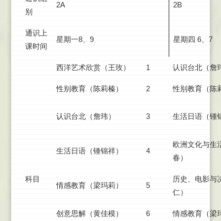
2A
2B
别
通识上
星期一8、9
星期四 6、7
课时间
西洋艺术欣赏（王玫）
1
认识台北（詹
性别教育（陈莉榛）
2
性别教育（陈
认识台北（詹玮）
3
生活日语（锺
欧洲文化与生
生活日语（锺锦祥）
4
春）
科目
历史、电影与
情感教育（梁玛莉）
5
仁）
创意思解（黄佳模）
6
情感教育（梁