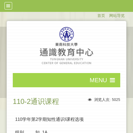
:::
首页
网站导览
:::
MENU
:::
110-2通识课程
浏览人次:
5025
110学年第2学期知性通识I课程选项
组别
知_1A