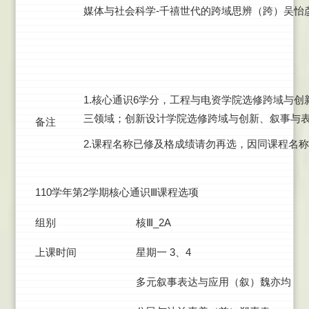
媒体与社会科学-千禧世代的跨域思辨（跨）吴怡
1.核心通识6学分，工程与电资学院选修跨域与
三领域；创新设计学院选修跨域与创新、叙事与
备注
2.课程名称已修及格成绩请勿再选，因同课程名称
110学年第2学期核心通识Ⅲ课程选项
组别
核Ⅲ_2A
上课时间
星期一 3、4
多元叙事表达与应用（叙）魏亦均