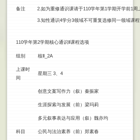
备注
2.如为重修通识课请于110学年第1学期开学前1周上网选: ht
3.知性通识4学分3领域不可重复选修同一领域课
110学年第2学期核心通识Ⅱ课程选项
组别
核Ⅱ_2A
上课时
星期三 3、4
间
创意文案写作力（叙）秦振家
生涯探索与发展（前）梁玛莉
多元叙事表达与应用（叙）魏亦均
科目
公民与法治素养（前）郑素春