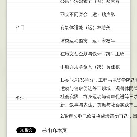
公民与法治素养（前）郑素春
羽众不同赛会（运）魏启弘
科目
有氧体适能（运）林慧美
球类运动鑑赏（运）宋校年
在地文创企划与设计（跨）王玫
手脑并用学创意（跨）黄佳模
1.核心通识6学分，工程与电资学院
运动与健康促进等三领域；观餐休閒
社会实践、终身运动与健康促进等三
备注
新、叙事与表达、前瞻与社会实践等
2.课程名称已修及格成绩请勿再选，
打印本页