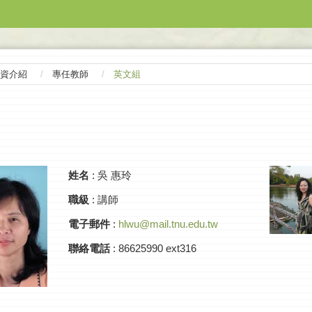
資介紹
專任教師
英文組
姓名
:
吳 惠玲
職級
: 講師
電子郵件
:
hlwu@mail.tnu.edu.tw
聯絡電話
: 86625990 ext316