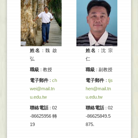
姓名
:
魏 啟
姓名
:
沈 宗
弘
仁
職級
: 教授
職級
: 副教授
電子郵件
:
ch
電子郵件
:
tjs
wei@mail.tn
hen@mail.tn
u.edu.tw
u.edu.tw
聯絡電話
: 02
聯絡電話
: 02
-86625956轉
-86625849.5
19
875.