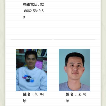
聯絡電話
: 02
-8662-5849-5
0
姓名
:
郭 明
姓名
:
宋 校
珍
年